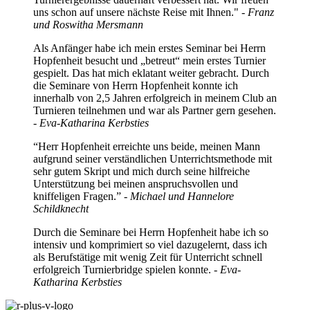
uns schon auf unsere nächste Reise mit Ihnen." -
Franz
und Roswitha Mersmann
Als Anfänger habe ich mein erstes Seminar bei Herrn
Hopfenheit besucht und „betreut“ mein erstes Turnier
gespielt. Das hat mich eklatant weiter gebracht. Durch
die Seminare von Herrn Hopfenheit konnte ich
innerhalb von 2,5 Jahren erfolgreich in meinem Club an
Turnieren teilnehmen und war als Partner gern gesehen.
- Eva-Katharina Kerbsties
“Herr Hopfenheit erreichte uns beide, meinen Mann
aufgrund seiner verständlichen Unterrichtsmethode mit
sehr gutem Skript und mich durch seine hilfreiche
Unterstützung bei meinen anspruchsvollen und
kniffeligen Fragen.” -
Michael und Hannelore
Schildknecht
Durch die Seminare bei Herrn Hopfenheit habe ich so
intensiv und komprimiert so viel dazugelernt, dass ich
als Berufstätige mit wenig Zeit für Unterricht schnell
erfolgreich Turnierbridge spielen konnte.
- Eva-
Katharina Kerbsties